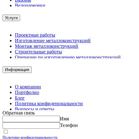
Велопарковки
Услуги
Проектные работы
Изготовление металлоконструкций
Монтаж металлоконструкций
Строительные работы
Операции по изготовлению металлоконструкций
Демонтажные работы
Комплектация металлопроката
Информация
Изготовление винтовых свай
Изготовление скользящих опор для трубопроводов
О компании
Портфолио
Блог
Политика конфиденциальности
Вопросы и ответы
Обратная связь
Контакты
Имя
Калькуляторы
Телефон
Принимаю условия
Политики конфиденциальности