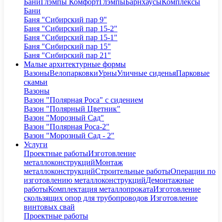
Бани
Глэмпы Комфорт
Глэмпы
Барнхаусы
Комплексы
Бани
Баня "Сибирский пар 9"
Баня "Сибирский пар 15-2"
Баня "Сибирский пар 15-1"
Баня "Сибирский пар 15"
Баня "Сибирский пар 21"
Малые архитектурные формы
Вазоны
Велопарковки
Урны
Уличные сиденья
Парковые
скамьи
Вазоны
Вазон "Полярная Роса" с сидением
Вазон "Полярный Цветник"
Вазон "Морозный Сад"
Вазон "Полярная Роса-2"
Вазон "Морозный Сад - 2"
Услуги
Проектные работы
Изготовление
металлоконструкций
Монтаж
металлоконструкций
Строительные работы
Операции по
изготовлению металлоконструкций
Демонтажные
работы
Комплектация металлопроката
Изготовление
скользящих опор для трубопроводов
Изготовление
винтовых свай
Проектные работы