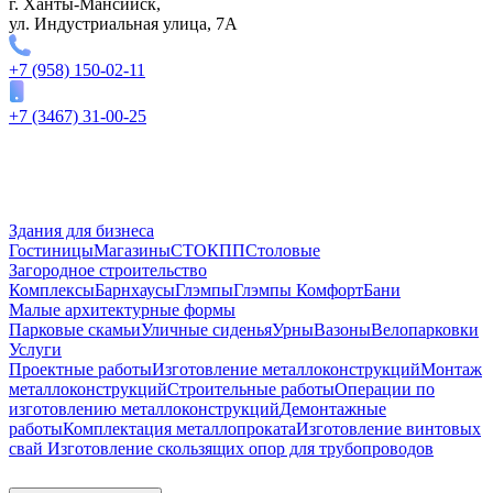
г. Ханты-Мансийск,
ул. Индустриальная улица, 7А
+7 (958) 150-02-11
+7 (3467) 31-00-25
Здания для бизнеса
Гостиницы
Магазины
СТО
КПП
Столовые
Загородное строительство
Комплексы
Барнхаусы
Глэмпы
Глэмпы Комфорт
Бани
Малые архитектурные формы
Парковые скамьи
Уличные сиденья
Урны
Вазоны
Велопарковки
Услуги
Проектные работы
Изготовление металлоконструкций
Монтаж
металлоконструкций
Строительные работы
Операции по
изготовлению металлоконструкций
Демонтажные
работы
Комплектация металлопроката
Изготовление винтовых
свай
Изготовление скользящих опор для трубопроводов