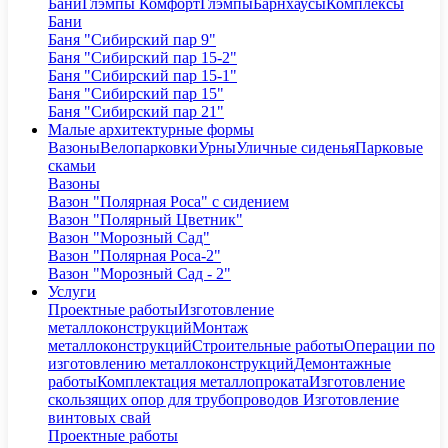
Бани
Глэмпы Комфорт
Глэмпы
Барнхаусы
Комплексы
Бани
Баня "Сибирский пар 9"
Баня "Сибирский пар 15-2"
Баня "Сибирский пар 15-1"
Баня "Сибирский пар 15"
Баня "Сибирский пар 21"
Малые архитектурные формы
Вазоны
Велопарковки
Урны
Уличные сиденья
Парковые
скамьи
Вазоны
Вазон "Полярная Роса" с сидением
Вазон "Полярный Цветник"
Вазон "Морозный Сад"
Вазон "Полярная Роса-2"
Вазон "Морозный Сад - 2"
Услуги
Проектные работы
Изготовление
металлоконструкций
Монтаж
металлоконструкций
Строительные работы
Операции по
изготовлению металлоконструкций
Демонтажные
работы
Комплектация металлопроката
Изготовление
скользящих опор для трубопроводов
Изготовление
винтовых свай
Проектные работы