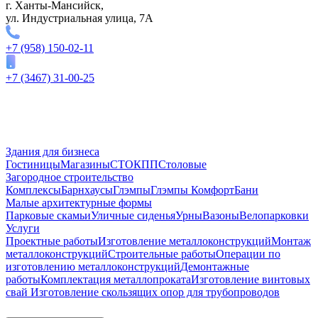
г. Ханты-Мансийск,
ул. Индустриальная улица, 7А
+7 (958) 150-02-11
+7 (3467) 31-00-25
Здания для бизнеса
Гостиницы
Магазины
СТО
КПП
Столовые
Загородное строительство
Комплексы
Барнхаусы
Глэмпы
Глэмпы Комфорт
Бани
Малые архитектурные формы
Парковые скамьи
Уличные сиденья
Урны
Вазоны
Велопарковки
Услуги
Проектные работы
Изготовление металлоконструкций
Монтаж
металлоконструкций
Строительные работы
Операции по
изготовлению металлоконструкций
Демонтажные
работы
Комплектация металлопроката
Изготовление винтовых
свай
Изготовление скользящих опор для трубопроводов