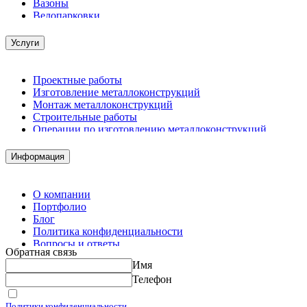
Вазоны
Велопарковки
Услуги
Проектные работы
Изготовление металлоконструкций
Монтаж металлоконструкций
Строительные работы
Операции по изготовлению металлоконструкций
Демонтажные работы
Комплектация металлопроката
Информация
Изготовление винтовых свай
Изготовление скользящих опор для трубопроводов
О компании
Портфолио
Блог
Политика конфиденциальности
Вопросы и ответы
Обратная связь
Контакты
Имя
Калькуляторы
Телефон
Принимаю условия
Политики конфиденциальности