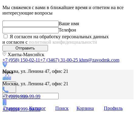
Мы свяжемся с вами в ближайшее время и ответим на все
интересующие вопросы
Ваше имя
Телефон
Я согласен на обработку персональных данных
и согласен с
политикой конфиденциальности
Отправить
Ханты-Мансийск
+7 (958) 150-02-11
+7 (3467) 31-00-25
khm@zavodmk.com
Москва, ул. Ленина 47, офис 21
Город
Москва, ул. Ленина 47, офис 21
+7 (999) 999-99-99
Главная
Каталог
Поиск
Корзина
Профиль
+7 (999) 999-99-99