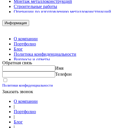
Монтаж металлоконструкций
Строительные работы
Операции по изготовлению металлоконструкций
Демонтажные работы
Комплектация металлопроката
Информация
Изготовление винтовых свай
Изготовление скользящих опор для трубопроводов
О компании
Портфолио
Блог
Политика конфиденциальности
Вопросы и ответы
Обратная связь
Контакты
Имя
Калькуляторы
Телефон
Принимаю условия
Политики конфиденциальности
Заказать звонок
О компании
|
Портфолио
|
Блог
|