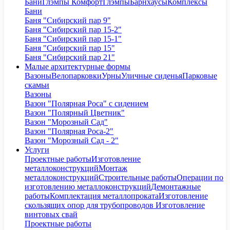
Бани
Глэмпы Комфорт
Глэмпы
Барнхаусы
Комплексы
Бани
Баня "Сибирский пар 9"
Баня "Сибирский пар 15-2"
Баня "Сибирский пар 15-1"
Баня "Сибирский пар 15"
Баня "Сибирский пар 21"
Малые архитектурные формы
Вазоны
Велопарковки
Урны
Уличные сиденья
Парковые
скамьи
Вазоны
Вазон "Полярная Роса" с сидением
Вазон "Полярный Цветник"
Вазон "Морозный Сад"
Вазон "Полярная Роса-2"
Вазон "Морозный Сад - 2"
Услуги
Проектные работы
Изготовление
металлоконструкций
Монтаж
металлоконструкций
Строительные работы
Операции по
изготовлению металлоконструкций
Демонтажные
работы
Комплектация металлопроката
Изготовление
скользящих опор для трубопроводов
Изготовление
винтовых свай
Проектные работы