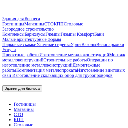
Здания для бизнеса
Гостиницы
Магазины
СТО
КПП
Столовые
Загородное строительство
Комплексы
Барнхаусы
Глэмпы
Глэмпы Комфорт
Бани
Малые архитектурные формы
Парковые скамьи
Уличные сиденья
Урны
Вазоны
Велопарковки
Услуги
Проектные работы
Изготовление металлоконструкций
Монтаж
металлоконструкций
Строительные работы
Операции по
изготовлению металлоконструкций
Демонтажные
работы
Комплектация металлопроката
Изготовление винтовых
свай
Изготовление скользящих опор для трубопроводов
Здания для бизнеса
Гостиницы
Магазины
СТО
КПП
Столовые