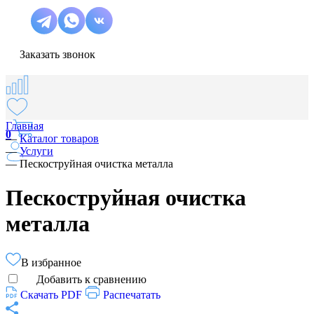
Заказать звонок
Главная
0
—
Каталог товаров
—
Услуги
—
Пескоструйная очистка металла
Пескоструйная очистка
металла
В избранное
Добавить к сравнению
Скачать PDF
Распечатать