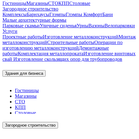
Гостиницы
Магазины
СТО
КПП
Столовые
Загородное строительство
Комплексы
Барнхаусы
Глэмпы
Глэмпы Комфорт
Бани
Малые архитектурные формы
Парковые скамьи
Уличные сиденья
Урны
Вазоны
Велопарковки
Услуги
Проектные работы
Изготовление металлоконструкций
Монтаж
металлоконструкций
Строительные работы
Операции по
изготовлению металлоконструкций
Демонтажные
работы
Комплектация металлопроката
Изготовление винтовых
свай
Изготовление скользящих опор для трубопроводов
Здания для бизнеса
Гостиницы
Магазины
СТО
КПП
Столовые
Загородное строительство