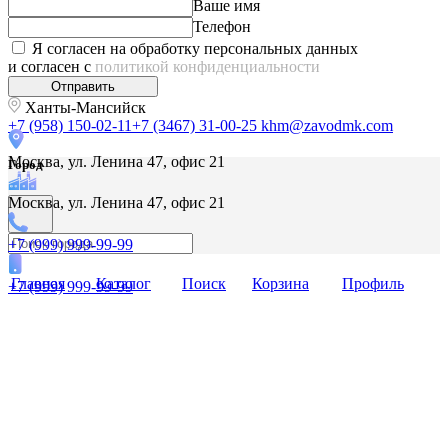
Ваше имя
Телефон
Я согласен на обработку персональных данных
и согласен с
политикой конфиденциальности
Отправить
Ханты-Мансийск
+7 (958) 150-02-11
+7 (3467) 31-00-25
khm@zavodmk.com
Москва, ул. Ленина 47, офис 21
Город
Москва, ул. Ленина 47, офис 21
+7 (999) 999-99-99
Главная
Каталог
Поиск
Корзина
Профиль
+7 (999) 999-99-99