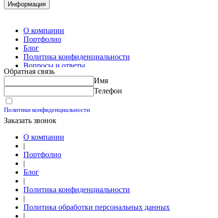
Комплектация металлопроката
Информация
Изготовление винтовых свай
Изготовление скользящих опор для трубопроводов
О компании
Портфолио
Блог
Политика конфиденциальности
Вопросы и ответы
Обратная связь
Контакты
Имя
Калькуляторы
Телефон
Принимаю условия
Политики конфиденциальности
Заказать звонок
О компании
|
Портфолио
|
Блог
|
Политика конфиденциальности
|
Политика обработки персональных данных
|