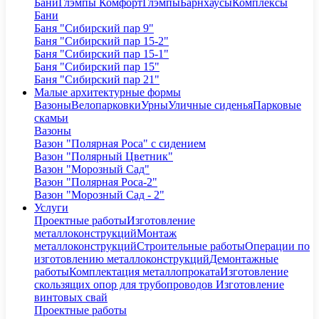
Бани
Глэмпы Комфорт
Глэмпы
Барнхаусы
Комплексы
Бани
Баня "Сибирский пар 9"
Баня "Сибирский пар 15-2"
Баня "Сибирский пар 15-1"
Баня "Сибирский пар 15"
Баня "Сибирский пар 21"
Малые архитектурные формы
Вазоны
Велопарковки
Урны
Уличные сиденья
Парковые
скамьи
Вазоны
Вазон "Полярная Роса" с сидением
Вазон "Полярный Цветник"
Вазон "Морозный Сад"
Вазон "Полярная Роса-2"
Вазон "Морозный Сад - 2"
Услуги
Проектные работы
Изготовление
металлоконструкций
Монтаж
металлоконструкций
Строительные работы
Операции по
изготовлению металлоконструкций
Демонтажные
работы
Комплектация металлопроката
Изготовление
скользящих опор для трубопроводов
Изготовление
винтовых свай
Проектные работы