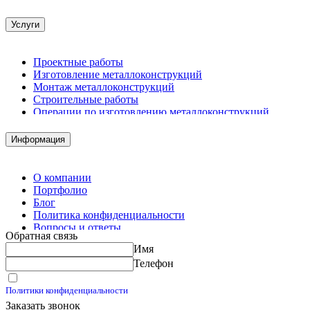
Услуги
Проектные работы
Изготовление металлоконструкций
Монтаж металлоконструкций
Строительные работы
Операции по изготовлению металлоконструкций
Демонтажные работы
Комплектация металлопроката
Информация
Изготовление винтовых свай
Изготовление скользящих опор для трубопроводов
О компании
Портфолио
Блог
Политика конфиденциальности
Вопросы и ответы
Обратная связь
Контакты
Имя
Калькуляторы
Телефон
Принимаю условия
Политики конфиденциальности
Заказать звонок