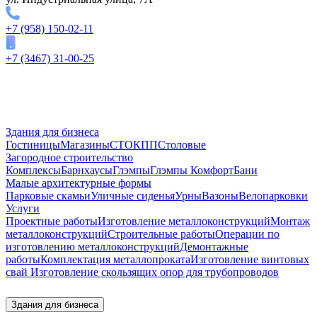
+7 (958) 150-02-11
+7 (3467) 31-00-25
Здания для бизнеса
Гостиницы
Магазины
СТО
КПП
Столовые
Загородное строительство
Комплексы
Барнхаусы
Глэмпы
Глэмпы Комфорт
Бани
Малые архитектурные формы
Парковые скамьи
Уличные сиденья
Урны
Вазоны
Велопарковки
Услуги
Проектные работы
Изготовление металлоконструкций
Монтаж
металлоконструкций
Строительные работы
Операции по
изготовлению металлоконструкций
Демонтажные
работы
Комплектация металлопроката
Изготовление винтовых
свай
Изготовление скользящих опор для трубопроводов
Здания для бизнеса