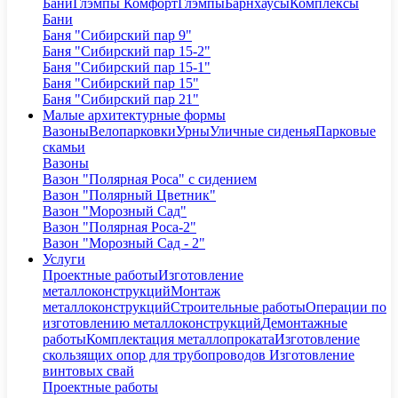
Бани
Глэмпы Комфорт
Глэмпы
Барнхаусы
Комплексы
Бани
Баня "Сибирский пар 9"
Баня "Сибирский пар 15-2"
Баня "Сибирский пар 15-1"
Баня "Сибирский пар 15"
Баня "Сибирский пар 21"
Малые архитектурные формы
Вазоны
Велопарковки
Урны
Уличные сиденья
Парковые
скамьи
Вазоны
Вазон "Полярная Роса" с сидением
Вазон "Полярный Цветник"
Вазон "Морозный Сад"
Вазон "Полярная Роса-2"
Вазон "Морозный Сад - 2"
Услуги
Проектные работы
Изготовление
металлоконструкций
Монтаж
металлоконструкций
Строительные работы
Операции по
изготовлению металлоконструкций
Демонтажные
работы
Комплектация металлопроката
Изготовление
скользящих опор для трубопроводов
Изготовление
винтовых свай
Проектные работы