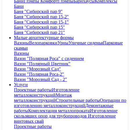
Бани
Глэмпы Комфорт
Глэмпы
Барнхаусы
Комплексы
Бани
Баня "Сибирский пар 9"
Баня "Сибирский пар 15-2"
Баня "Сибирский пар 15-1"
Баня "Сибирский пар 15"
Баня "Сибирский пар 21"
Малые архитектурные формы
Вазоны
Велопарковки
Урны
Уличные сиденья
Парковые
скамьи
Вазоны
Вазон "Полярная Роса" с сидением
Вазон "Полярный Цветник"
Вазон "Морозный Сад"
Вазон "Полярная Роса-2"
Вазон "Морозный Сад - 2"
Услуги
Проектные работы
Изготовление
металлоконструкций
Монтаж
металлоконструкций
Строительные работы
Операции по
изготовлению металлоконструкций
Демонтажные
работы
Комплектация металлопроката
Изготовление
скользящих опор для трубопроводов
Изготовление
винтовых свай
Проектные работы