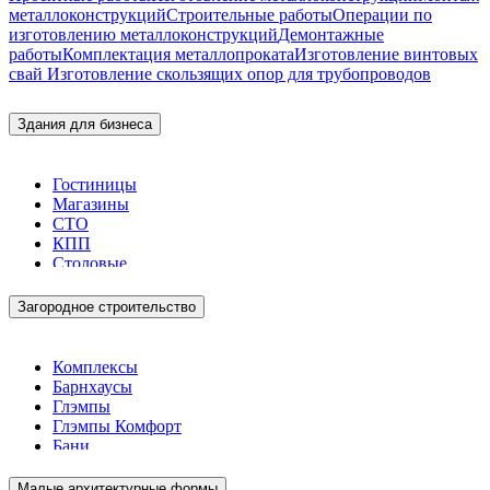
металлоконструкций
Строительные работы
Операции по
изготовлению металлоконструкций
Демонтажные
работы
Комплектация металлопроката
Изготовление винтовых
свай
Изготовление скользящих опор для трубопроводов
Здания для бизнеса
Гостиницы
Магазины
СТО
КПП
Столовые
Загородное строительство
Комплексы
Барнхаусы
Глэмпы
Глэмпы Комфорт
Бани
Малые архитектурные формы