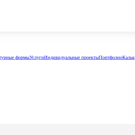
турные формы
Услуги
Индивидуальные проекты
Портфолио
Кальк