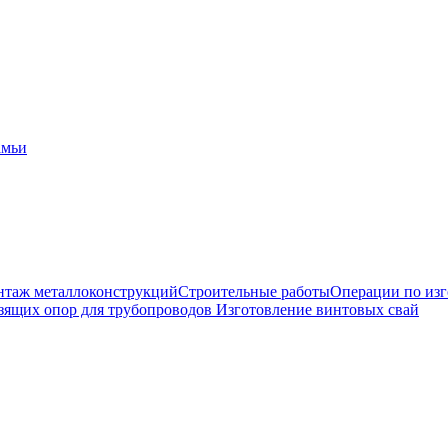
амьи
таж металлоконструкций
Строительные работы
Операции по из
зящих опор для трубопроводов
Изготовление винтовых свай