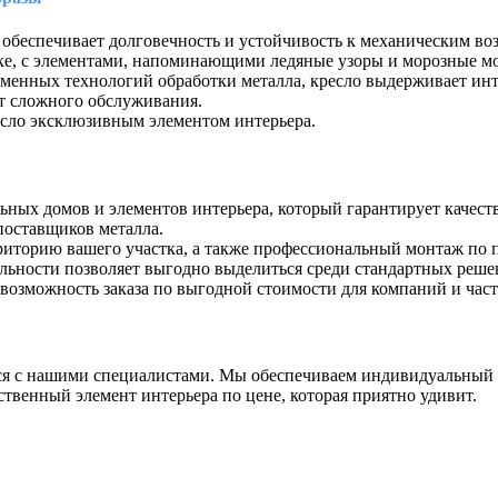
 обеспечивает долговечность и устойчивость к механическим во
ке, с элементами, напоминающими ледяные узоры и морозные м
еменных технологий обработки металла, кресло выдерживает ин
ует сложного обслуживания.
ресло эксклюзивным элементом интерьера.
ых домов и элементов интерьера, который гарантирует качество
поставщиков металла.
риторию вашего участка, а также профессиональный монтаж по п
альности позволяет выгодно выделиться среди стандартных реше
 возможность заказа по выгодной стоимости для компаний и час
ться с нашими специалистами. Мы обеспечиваем индивидуальный 
твенный элемент интерьера по цене, которая приятно удивит.