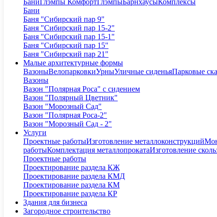
Бани
Глэмпы Комфорт
Глэмпы
Барнхаусы
Комплексы
Бани
Баня "Сибирский пар 9"
Баня "Сибирский пар 15-2"
Баня "Сибирский пар 15-1"
Баня "Сибирский пар 15"
Баня "Сибирский пар 21"
Малые архитектурные формы
Вазоны
Велопарковки
Урны
Уличные сиденья
Парковые ск
Вазоны
Вазон "Полярная Роса" с сидением
Вазон "Полярный Цветник"
Вазон "Морозный Сад"
Вазон "Полярная Роса-2"
Вазон "Морозный Сад - 2"
Услуги
Проектные работы
Изготовление металлоконструкций
Мон
работы
Комплектация металлопроката
Изготовление сколь
Проектные работы
Проектирование раздела КЖ
Проектирование раздела КМД
Проектирование раздела КМ
Проектирование раздела КР
Здания для бизнеса
Загородное строительство