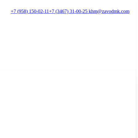
+7 (958) 150-02-11
+7 (3467) 31-00-25
khm@zavodmk.com