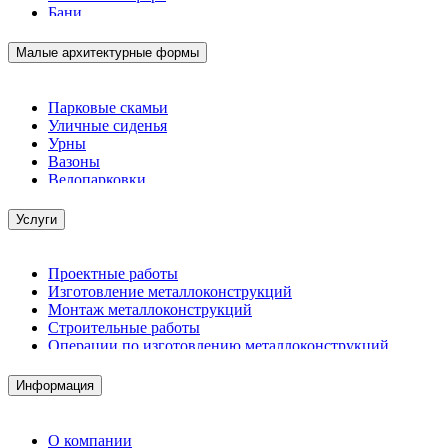
Бани
Малые архитектурные формы
Парковые скамьи
Уличные сиденья
Урны
Вазоны
Велопарковки
Услуги
Проектные работы
Изготовление металлоконструкций
Монтаж металлоконструкций
Строительные работы
Операции по изготовлению металлоконструкций
Демонтажные работы
Комплектация металлопроката
Информация
Изготовление винтовых свай
Изготовление скользящих опор для трубопроводов
О компании