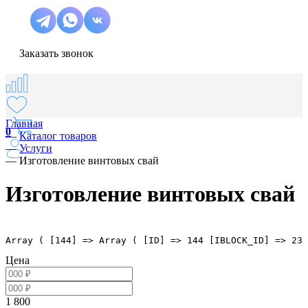
Заказать звонок
Главная
0
—
Каталог товаров
—
Услуги
—
Изготовление винтовых свай
Изготовление винтовых свай
Array ( [144] => Array ( [ID] => 144 [IBLOCK_ID] => 23 
Цена
1 800