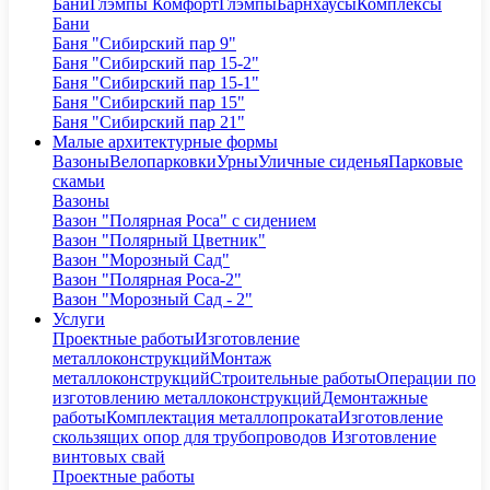
Бани
Глэмпы Комфорт
Глэмпы
Барнхаусы
Комплексы
Бани
Баня "Сибирский пар 9"
Баня "Сибирский пар 15-2"
Баня "Сибирский пар 15-1"
Баня "Сибирский пар 15"
Баня "Сибирский пар 21"
Малые архитектурные формы
Вазоны
Велопарковки
Урны
Уличные сиденья
Парковые
скамьи
Вазоны
Вазон "Полярная Роса" с сидением
Вазон "Полярный Цветник"
Вазон "Морозный Сад"
Вазон "Полярная Роса-2"
Вазон "Морозный Сад - 2"
Услуги
Проектные работы
Изготовление
металлоконструкций
Монтаж
металлоконструкций
Строительные работы
Операции по
изготовлению металлоконструкций
Демонтажные
работы
Комплектация металлопроката
Изготовление
скользящих опор для трубопроводов
Изготовление
винтовых свай
Проектные работы