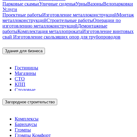
Парковые скамьи
Уличные сиденья
Урны
Вазоны
Велопарковки
Услуги
Проектные работы
Изготовление металлоконструкций
Монтаж
металлоконструкций
Строительные работы
Операции по
изготовлению металлоконструкций
Демонтажные
работы
Комплектация металлопроката
Изготовление винтовых
свай
Изготовление скользящих опор для трубопроводов
Здания для бизнеса
Гостиницы
Магазины
СТО
КПП
Столовые
Загородное строительство
Комплексы
Барнхаусы
Глэмпы
Глэмпы Комфорт