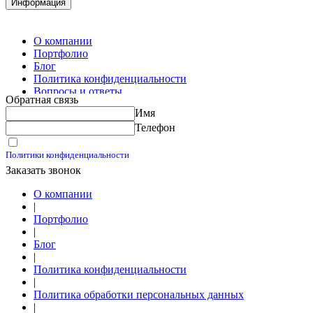
Информация
Изготовление винтовых свай
Изготовление скользящих опор для трубопроводов
О компании
Портфолио
Блог
Политика конфиденциальности
Вопросы и ответы
Обратная связь
Контакты
Имя
Калькуляторы
Телефон
Принимаю условия
Политики конфиденциальности
Заказать звонок
О компании
|
Портфолио
|
Блог
|
Политика конфиденциальности
|
Политика обработки персональных данных
|