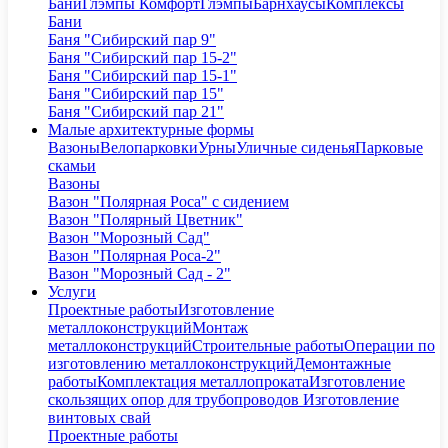
Бани
Глэмпы Комфорт
Глэмпы
Барнхаусы
Комплексы
Бани
Баня "Сибирский пар 9"
Баня "Сибирский пар 15-2"
Баня "Сибирский пар 15-1"
Баня "Сибирский пар 15"
Баня "Сибирский пар 21"
Малые архитектурные формы
Вазоны
Велопарковки
Урны
Уличные сиденья
Парковые
скамьи
Вазоны
Вазон "Полярная Роса" с сидением
Вазон "Полярный Цветник"
Вазон "Морозный Сад"
Вазон "Полярная Роса-2"
Вазон "Морозный Сад - 2"
Услуги
Проектные работы
Изготовление
металлоконструкций
Монтаж
металлоконструкций
Строительные работы
Операции по
изготовлению металлоконструкций
Демонтажные
работы
Комплектация металлопроката
Изготовление
скользящих опор для трубопроводов
Изготовление
винтовых свай
Проектные работы