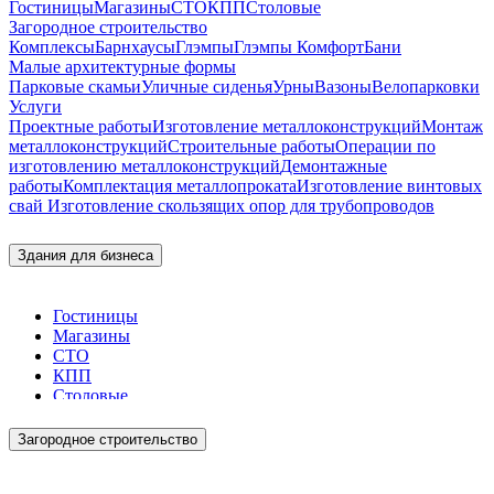
Гостиницы
Магазины
СТО
КПП
Столовые
Загородное строительство
Комплексы
Барнхаусы
Глэмпы
Глэмпы Комфорт
Бани
Малые архитектурные формы
Парковые скамьи
Уличные сиденья
Урны
Вазоны
Велопарковки
Услуги
Проектные работы
Изготовление металлоконструкций
Монтаж
металлоконструкций
Строительные работы
Операции по
изготовлению металлоконструкций
Демонтажные
работы
Комплектация металлопроката
Изготовление винтовых
свай
Изготовление скользящих опор для трубопроводов
Здания для бизнеса
Гостиницы
Магазины
СТО
КПП
Столовые
Загородное строительство