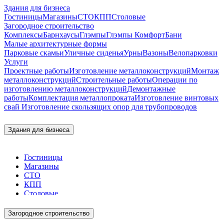
Здания для бизнеса
Гостиницы
Магазины
СТО
КПП
Столовые
Загородное строительство
Комплексы
Барнхаусы
Глэмпы
Глэмпы Комфорт
Бани
Малые архитектурные формы
Парковые скамьи
Уличные сиденья
Урны
Вазоны
Велопарковки
Услуги
Проектные работы
Изготовление металлоконструкций
Монтаж
металлоконструкций
Строительные работы
Операции по
изготовлению металлоконструкций
Демонтажные
работы
Комплектация металлопроката
Изготовление винтовых
свай
Изготовление скользящих опор для трубопроводов
Здания для бизнеса
Гостиницы
Магазины
СТО
КПП
Столовые
Загородное строительство