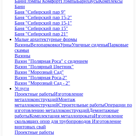
Бани
Глэмпы Комфорт
Глэмпы
Барнхаусы
Комплексы
Бани
Баня "Сибирский пар 9"
Баня "Сибирский пар 15-2"
Баня "Сибирский пар 15-1"
Баня "Сибирский пар 15"
Баня "Сибирский пар 21"
Малые архитектурные формы
Вазоны
Велопарковки
Урны
Уличные сиденья
Парковые
скамьи
Вазоны
Вазон "Полярная Роса" с сидением
Вазон "Полярный Цветник"
Вазон "Морозный Сад"
Вазон "Полярная Роса-2"
Вазон "Морозный Сад - 2"
Услуги
Проектные работы
Изготовление
металлоконструкций
Монтаж
металлоконструкций
Строительные работы
Операции по
изготовлению металлоконструкций
Демонтажные
работы
Комплектация металлопроката
Изготовление
скользящих опор для трубопроводов
Изготовление
винтовых свай
Проектные работы