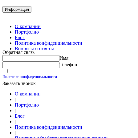
Демонтажные работы
Комплектация металлопроката
Информация
Изготовление винтовых свай
Изготовление скользящих опор для трубопроводов
О компании
Портфолио
Блог
Политика конфиденциальности
Вопросы и ответы
Обратная связь
Контакты
Имя
Калькуляторы
Телефон
Принимаю условия
Политики конфиденциальности
Заказать звонок
О компании
|
Портфолио
|
Блог
|
Политика конфиденциальности
|