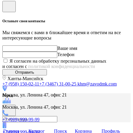
Оставьте свои контакты
Мы свяжемся с вами в ближайшее время и ответим на все
интересующие вопросы
Ваше имя
Телефон
Я согласен на обработку персональных данных
и согласен с
политикой конфиденциальности
Отправить
Ханты-Мансийск
+7 (958) 150-02-11
+7 (3467) 31-00-25
khm@zavodmk.com
Москва, ул. Ленина 47, офис 21
Город
Москва, ул. Ленина 47, офис 21
+7 (999) 999-99-99
Главная
Каталог
Поиск
Корзина
Профиль
+7 (999) 999-99-99