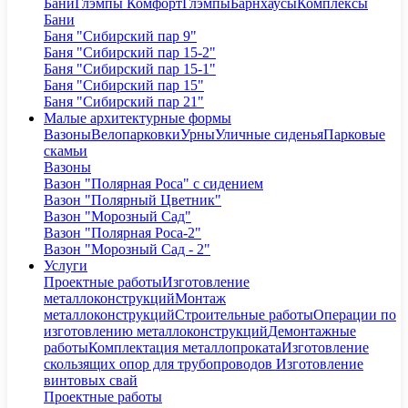
Бани
Глэмпы Комфорт
Глэмпы
Барнхаусы
Комплексы
Бани
Баня "Сибирский пар 9"
Баня "Сибирский пар 15-2"
Баня "Сибирский пар 15-1"
Баня "Сибирский пар 15"
Баня "Сибирский пар 21"
Малые архитектурные формы
Вазоны
Велопарковки
Урны
Уличные сиденья
Парковые
скамьи
Вазоны
Вазон "Полярная Роса" с сидением
Вазон "Полярный Цветник"
Вазон "Морозный Сад"
Вазон "Полярная Роса-2"
Вазон "Морозный Сад - 2"
Услуги
Проектные работы
Изготовление
металлоконструкций
Монтаж
металлоконструкций
Строительные работы
Операции по
изготовлению металлоконструкций
Демонтажные
работы
Комплектация металлопроката
Изготовление
скользящих опор для трубопроводов
Изготовление
винтовых свай
Проектные работы