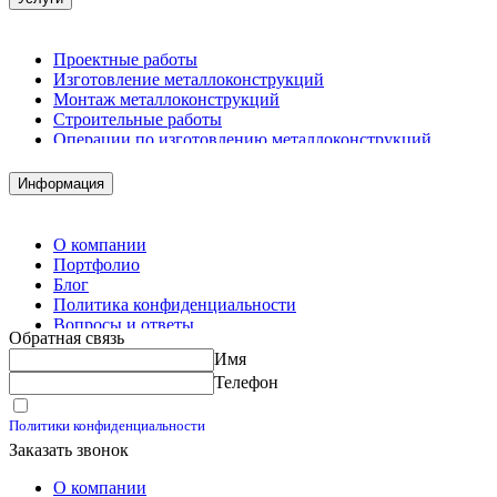
Проектные работы
Изготовление металлоконструкций
Монтаж металлоконструкций
Строительные работы
Операции по изготовлению металлоконструкций
Демонтажные работы
Комплектация металлопроката
Информация
Изготовление винтовых свай
Изготовление скользящих опор для трубопроводов
О компании
Портфолио
Блог
Политика конфиденциальности
Вопросы и ответы
Обратная связь
Контакты
Имя
Калькуляторы
Телефон
Принимаю условия
Политики конфиденциальности
Заказать звонок
О компании