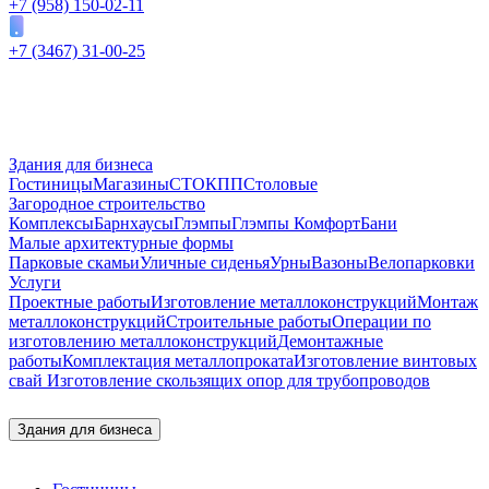
+7 (958) 150-02-11
+7 (3467) 31-00-25
Здания для бизнеса
Гостиницы
Магазины
СТО
КПП
Столовые
Загородное строительство
Комплексы
Барнхаусы
Глэмпы
Глэмпы Комфорт
Бани
Малые архитектурные формы
Парковые скамьи
Уличные сиденья
Урны
Вазоны
Велопарковки
Услуги
Проектные работы
Изготовление металлоконструкций
Монтаж
металлоконструкций
Строительные работы
Операции по
изготовлению металлоконструкций
Демонтажные
работы
Комплектация металлопроката
Изготовление винтовых
свай
Изготовление скользящих опор для трубопроводов
Здания для бизнеса