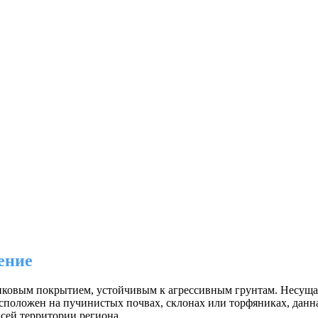
ение
ковым покрытием, устойчивым к агрессивным грунтам. Несущая 
асположен на пучинистых почвах, склонах или торфяниках, данн
сей территории региона.