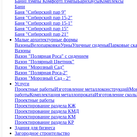
Бани
Глэмпы Комфорт
Глэмпы
Барнхаусы
Комплексы
Бани
Баня "Сибирский пар 9"
Баня "Сибирский пар 15-2"
Баня "Сибирский пар 15-1"
Баня "Сибирский пар 15"
Баня "Сибирский пар 21"
Малые архитектурные формы
Вазоны
Велопарковки
Урны
Уличные сиденья
Парковые ск
Вазоны
Вазон "Полярная Роса" с сидением
Вазон "Полярный Цветник"
Вазон "Морозный Сад"
Вазон "Полярная Роса-2"
Вазон "Морозный Сад - 2"
Услуги
Проектные работы
Изготовление металлоконструкций
Мон
работы
Комплектация металлопроката
Изготовление сколь
Проектные работы
Проектирование раздела КЖ
Проектирование раздела КМД
Проектирование раздела КМ
Проектирование раздела КР
Здания для бизнеса
Загородное строительство