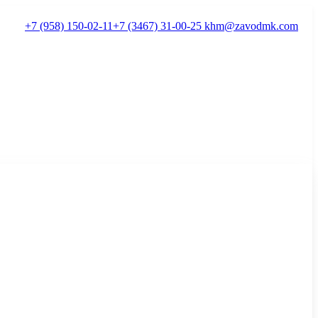
+7 (958) 150-02-11
+7 (3467) 31-00-25
khm@zavodmk.com