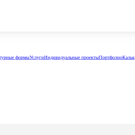
турные формы
Услуги
Индивидуальные проекты
Портфолио
Кальк