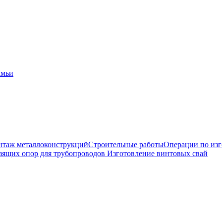
амьи
таж металлоконструкций
Строительные работы
Операции по из
зящих опор для трубопроводов
Изготовление винтовых свай