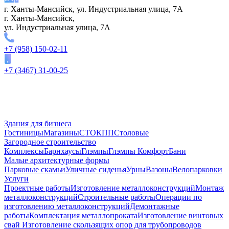
г. Ханты-Мансийск, ул. Индустриальная улица, 7А
г. Ханты-Мансийск,
ул. Индустриальная улица, 7А
+7 (958) 150-02-11
+7 (3467) 31-00-25
Здания для бизнеса
Гостиницы
Магазины
СТО
КПП
Столовые
Загородное строительство
Комплексы
Барнхаусы
Глэмпы
Глэмпы Комфорт
Бани
Малые архитектурные формы
Парковые скамьи
Уличные сиденья
Урны
Вазоны
Велопарковки
Услуги
Проектные работы
Изготовление металлоконструкций
Монтаж
металлоконструкций
Строительные работы
Операции по
изготовлению металлоконструкций
Демонтажные
работы
Комплектация металлопроката
Изготовление винтовых
свай
Изготовление скользящих опор для трубопроводов