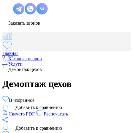
Заказать звонок
Главная
0
—
Каталог товаров
—
Услуги
—
Демонтаж цехов
Демонтаж цехов
В избранное
Добавить к сравнению
Скачать PDF
Распечатать
Добавить к сравнению