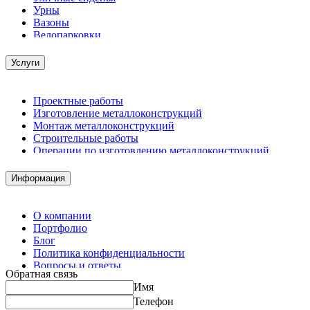
Урны
Вазоны
Велопарковки
Услуги
Проектные работы
Изготовление металлоконструкций
Монтаж металлоконструкций
Строительные работы
Операции по изготовлению металлоконструкций
Демонтажные работы
Комплектация металлопроката
Информация
Изготовление винтовых свай
Изготовление скользящих опор для трубопроводов
О компании
Портфолио
Блог
Политика конфиденциальности
Вопросы и ответы
Обратная связь
Контакты
Имя
Калькуляторы
Телефон