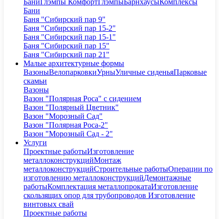
Бани
Глэмпы Комфорт
Глэмпы
Барнхаусы
Комплексы
Бани
Баня "Сибирский пар 9"
Баня "Сибирский пар 15-2"
Баня "Сибирский пар 15-1"
Баня "Сибирский пар 15"
Баня "Сибирский пар 21"
Малые архитектурные формы
Вазоны
Велопарковки
Урны
Уличные сиденья
Парковые
скамьи
Вазоны
Вазон "Полярная Роса" с сидением
Вазон "Полярный Цветник"
Вазон "Морозный Сад"
Вазон "Полярная Роса-2"
Вазон "Морозный Сад - 2"
Услуги
Проектные работы
Изготовление
металлоконструкций
Монтаж
металлоконструкций
Строительные работы
Операции по
изготовлению металлоконструкций
Демонтажные
работы
Комплектация металлопроката
Изготовление
скользящих опор для трубопроводов
Изготовление
винтовых свай
Проектные работы