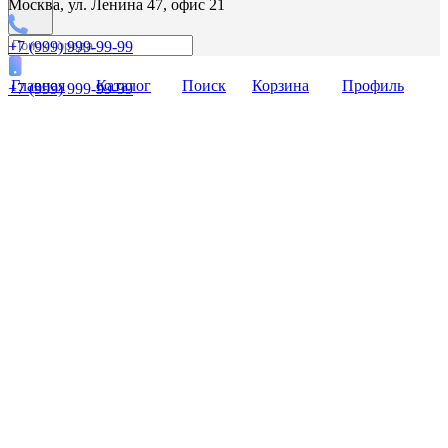
Москва, ул. Ленина 47, офис 21
+7 (999) 999-99-99
Главная
Каталог
Поиск
Корзина
Профиль
+7 (999) 999-99-99