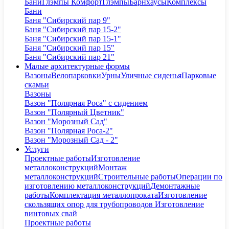
Бани
Глэмпы Комфорт
Глэмпы
Барнхаусы
Комплексы
Бани
Баня "Сибирский пар 9"
Баня "Сибирский пар 15-2"
Баня "Сибирский пар 15-1"
Баня "Сибирский пар 15"
Баня "Сибирский пар 21"
Малые архитектурные формы
Вазоны
Велопарковки
Урны
Уличные сиденья
Парковые
скамьи
Вазоны
Вазон "Полярная Роса" с сидением
Вазон "Полярный Цветник"
Вазон "Морозный Сад"
Вазон "Полярная Роса-2"
Вазон "Морозный Сад - 2"
Услуги
Проектные работы
Изготовление
металлоконструкций
Монтаж
металлоконструкций
Строительные работы
Операции по
изготовлению металлоконструкций
Демонтажные
работы
Комплектация металлопроката
Изготовление
скользящих опор для трубопроводов
Изготовление
винтовых свай
Проектные работы