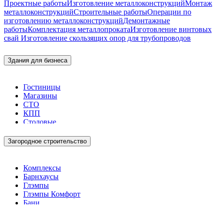
Проектные работы
Изготовление металлоконструкций
Монтаж
металлоконструкций
Строительные работы
Операции по
изготовлению металлоконструкций
Демонтажные
работы
Комплектация металлопроката
Изготовление винтовых
свай
Изготовление скользящих опор для трубопроводов
Здания для бизнеса
Гостиницы
Магазины
СТО
КПП
Столовые
Загородное строительство
Комплексы
Барнхаусы
Глэмпы
Глэмпы Комфорт
Бани