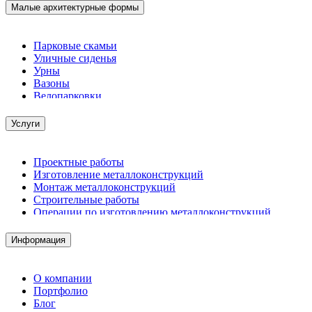
Малые архитектурные формы
Парковые скамьи
Уличные сиденья
Урны
Вазоны
Велопарковки
Услуги
Проектные работы
Изготовление металлоконструкций
Монтаж металлоконструкций
Строительные работы
Операции по изготовлению металлоконструкций
Демонтажные работы
Комплектация металлопроката
Информация
Изготовление винтовых свай
Изготовление скользящих опор для трубопроводов
О компании
Портфолио
Блог