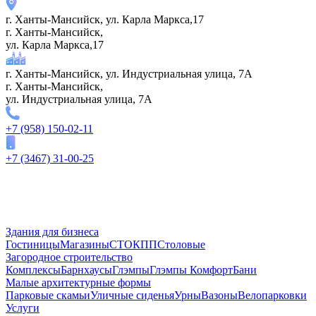
г. Ханты-Мансийск, ул. Карла Маркса,17
г. Ханты-Мансийск,
ул. Карла Маркса,17
г. Ханты-Мансийск, ул. Индустриальная улица, 7А
г. Ханты-Мансийск,
ул. Индустриальная улица, 7А
+7 (958) 150-02-11
+7 (3467) 31-00-25
Здания для бизнеса
Гостиницы
Магазины
СТО
КПП
Столовые
Загородное строительство
Комплексы
Барнхаусы
Глэмпы
Глэмпы Комфорт
Бани
Малые архитектурные формы
Парковые скамьи
Уличные сиденья
Урны
Вазоны
Велопарковки
Услуги