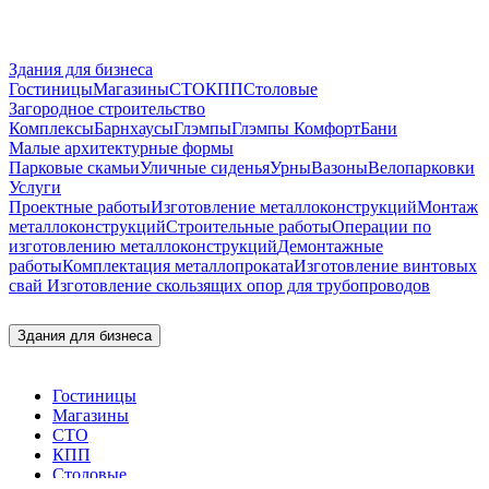
Здания для бизнеса
Гостиницы
Магазины
СТО
КПП
Столовые
Загородное строительство
Комплексы
Барнхаусы
Глэмпы
Глэмпы Комфорт
Бани
Малые архитектурные формы
Парковые скамьи
Уличные сиденья
Урны
Вазоны
Велопарковки
Услуги
Проектные работы
Изготовление металлоконструкций
Монтаж
металлоконструкций
Строительные работы
Операции по
изготовлению металлоконструкций
Демонтажные
работы
Комплектация металлопроката
Изготовление винтовых
свай
Изготовление скользящих опор для трубопроводов
Здания для бизнеса
Гостиницы
Магазины
СТО
КПП
Столовые