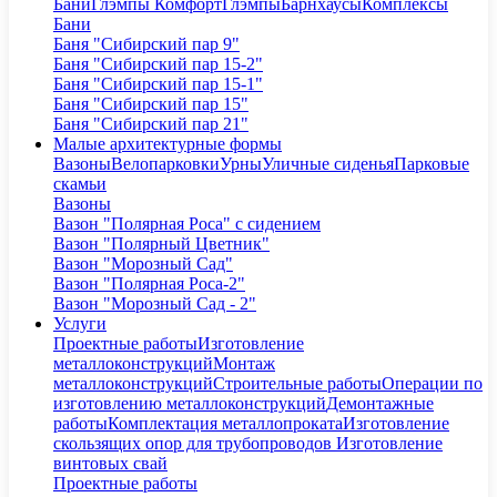
Бани
Глэмпы Комфорт
Глэмпы
Барнхаусы
Комплексы
Бани
Баня "Сибирский пар 9"
Баня "Сибирский пар 15-2"
Баня "Сибирский пар 15-1"
Баня "Сибирский пар 15"
Баня "Сибирский пар 21"
Малые архитектурные формы
Вазоны
Велопарковки
Урны
Уличные сиденья
Парковые
скамьи
Вазоны
Вазон "Полярная Роса" с сидением
Вазон "Полярный Цветник"
Вазон "Морозный Сад"
Вазон "Полярная Роса-2"
Вазон "Морозный Сад - 2"
Услуги
Проектные работы
Изготовление
металлоконструкций
Монтаж
металлоконструкций
Строительные работы
Операции по
изготовлению металлоконструкций
Демонтажные
работы
Комплектация металлопроката
Изготовление
скользящих опор для трубопроводов
Изготовление
винтовых свай
Проектные работы