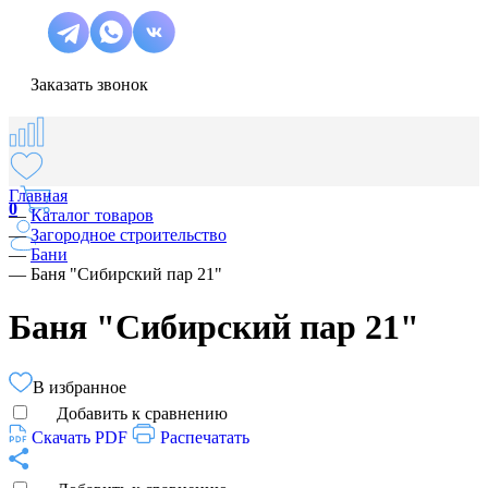
Заказать звонок
Главная
0
—
Каталог товаров
—
Загородное строительство
—
Бани
—
Баня "Сибирский пар 21"
Баня "Сибирский пар 21"
В избранное
Добавить к сравнению
Скачать PDF
Распечатать