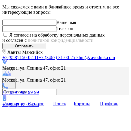
Мы свяжемся с вами в ближайшее время и ответим на все
интересующие вопросы
Ваше имя
Телефон
Я согласен на обработку персональных данных
и согласен с
политикой конфиденциальности
Отправить
Ханты-Мансийск
+7 (958) 150-02-11
+7 (3467) 31-00-25
khm@zavodmk.com
Москва, ул. Ленина 47, офис 21
Город
Москва, ул. Ленина 47, офис 21
+7 (999) 999-99-99
Главная
Каталог
Поиск
Корзина
Профиль
+7 (999) 999-99-99