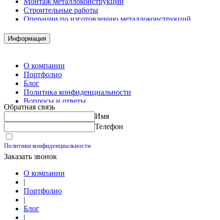
Монтаж металлоконструкций
Строительные работы
Операции по изготовлению металлоконструкций
Демонтажные работы
Комплектация металлопроката
Информация
Изготовление винтовых свай
Изготовление скользящих опор для трубопроводов
О компании
Портфолио
Блог
Политика конфиденциальности
Вопросы и ответы
Обратная связь
Контакты
Имя
Калькуляторы
Телефон
Принимаю условия
Политики конфиденциальности
Заказать звонок
О компании
|
Портфолио
|
Блог
|