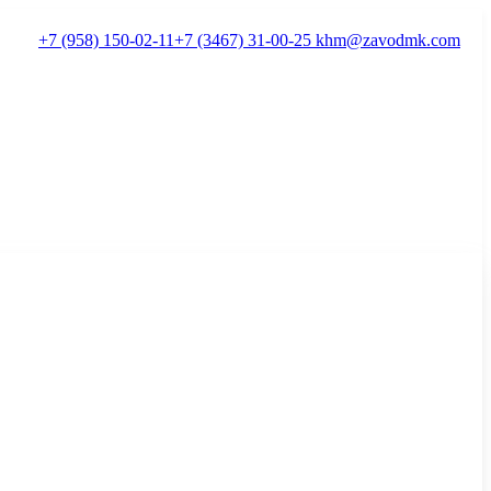
+7 (958) 150-02-11
+7 (3467) 31-00-25
khm@zavodmk.com