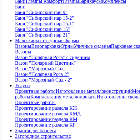
Бани
Глэмпы Комфорт
Глэмпы
Барнхаусы
Комплексы
Бани
Баня "Сибирский пар 9"
Баня "Сибирский пар 15-2"
Баня "Сибирский пар 15-1"
Баня "Сибирский пар 15"
Баня "Сибирский пар 21"
Малые архитектурные формы
Вазоны
Велопарковки
Урны
Уличные сиденья
Парковые ск
Вазоны
Вазон "Полярная Роса" с сидением
Вазон "Полярный Цветник"
Вазон "Морозный Сад"
Вазон "Полярная Роса-2"
Вазон "Морозный Сад - 2"
Услуги
Проектные работы
Изготовление металлоконструкций
Мон
работы
Комплектация металлопроката
Изготовление сколь
Проектные работы
Проектирование раздела КЖ
Проектирование раздела КМД
Проектирование раздела КМ
Проектирование раздела КР
Здания для бизнеса
Загородное строительство