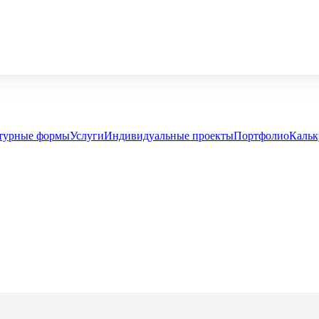
турные формы
Услуги
Индивидуальные проекты
Портфолио
Кальк