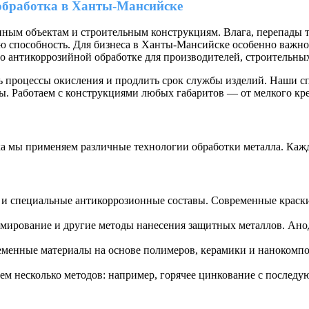
обработка в Ханты-Мансийске
ым объектам и строительным конструкциям. Влага, перепады т
ю способность. Для бизнеса в Ханты-Мансийске особенно важно
 антикоррозийной обработке для производителей, строительных
 процессы окисления и продлить срок службы изделий. Наши с
ы. Работаем с конструкциями любых габаритов — от мелкого кр
ка мы применяем различные технологии обработки металла. Каж
и специальные антикоррозионные составы. Современные краски
мирование и другие методы нанесения защитных металлов. Ан
менные материалы на основе полимеров, керамики и нанокомпо
аем несколько методов: например, горячее цинкование с послед