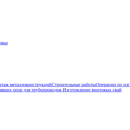
амьи
таж металлоконструкций
Строительные работы
Операции по из
зящих опор для трубопроводов
Изготовление винтовых свай