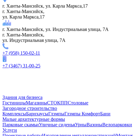
г. Ханты-Мансийск, ул. Карла Маркса,17
г. Ханты-Мансийск,
ул. Карла Маркса,17
г. Ханты-Мансийск, ул. Индустриальная улица, 7А
г. Ханты-Мансийск,
ул. Индустриальная улица, 7А
+7 (958) 150-02-11
+7 (3467) 31-00-25
Здания для бизнеса
Гостиницы
Магазины
СТО
КПП
Столовые
Загородное строительство
Комплексы
Барнхаусы
Глэмпы
Глэмпы Комфорт
Бани
Малые архитектурные формы
Парковые скамьи
Уличные сиденья
Урны
Вазоны
Велопарковки
Услуги
Проектные работы
Изготовление металлоконструкций
Монтаж