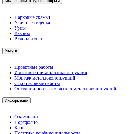
Малые архитектурные формы
Парковые скамьи
Уличные сиденья
Урны
Вазоны
Велопарковки
Услуги
Проектные работы
Изготовление металлоконструкций
Монтаж металлоконструкций
Строительные работы
Операции по изготовлению металлоконструкций
Демонтажные работы
Комплектация металлопроката
Информация
Изготовление винтовых свай
Изготовление скользящих опор для трубопроводов
О компании
Портфолио
Блог
Политика конфиденциальности