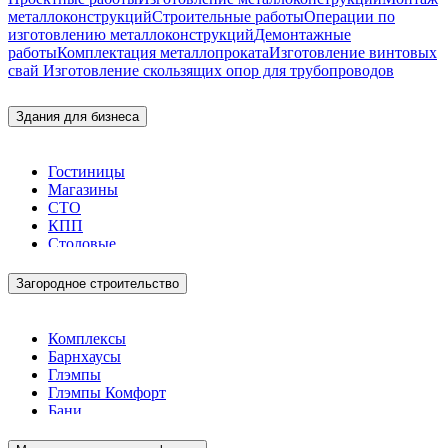
металлоконструкций
Строительные работы
Операции по
изготовлению металлоконструкций
Демонтажные
работы
Комплектация металлопроката
Изготовление винтовых
свай
Изготовление скользящих опор для трубопроводов
Здания для бизнеса
Гостиницы
Магазины
СТО
КПП
Столовые
Загородное строительство
Комплексы
Барнхаусы
Глэмпы
Глэмпы Комфорт
Бани