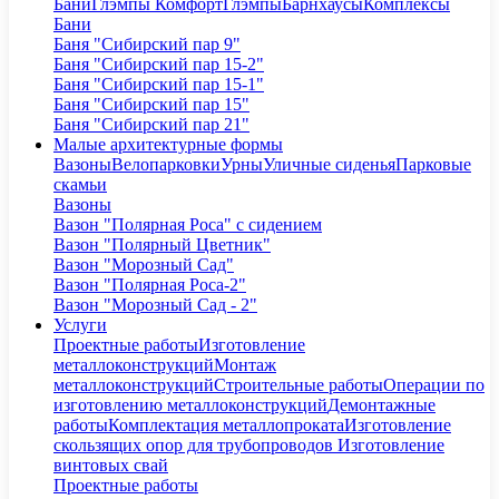
Бани
Глэмпы Комфорт
Глэмпы
Барнхаусы
Комплексы
Бани
Баня "Сибирский пар 9"
Баня "Сибирский пар 15-2"
Баня "Сибирский пар 15-1"
Баня "Сибирский пар 15"
Баня "Сибирский пар 21"
Малые архитектурные формы
Вазоны
Велопарковки
Урны
Уличные сиденья
Парковые
скамьи
Вазоны
Вазон "Полярная Роса" с сидением
Вазон "Полярный Цветник"
Вазон "Морозный Сад"
Вазон "Полярная Роса-2"
Вазон "Морозный Сад - 2"
Услуги
Проектные работы
Изготовление
металлоконструкций
Монтаж
металлоконструкций
Строительные работы
Операции по
изготовлению металлоконструкций
Демонтажные
работы
Комплектация металлопроката
Изготовление
скользящих опор для трубопроводов
Изготовление
винтовых свай
Проектные работы