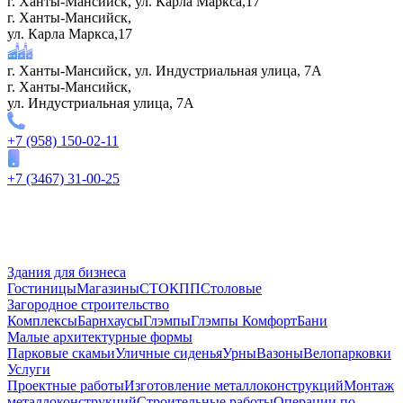
г. Ханты-Мансийск, ул. Карла Маркса,17
г. Ханты-Мансийск,
ул. Карла Маркса,17
г. Ханты-Мансийск, ул. Индустриальная улица, 7А
г. Ханты-Мансийск,
ул. Индустриальная улица, 7А
+7 (958) 150-02-11
+7 (3467) 31-00-25
Здания для бизнеса
Гостиницы
Магазины
СТО
КПП
Столовые
Загородное строительство
Комплексы
Барнхаусы
Глэмпы
Глэмпы Комфорт
Бани
Малые архитектурные формы
Парковые скамьи
Уличные сиденья
Урны
Вазоны
Велопарковки
Услуги
Проектные работы
Изготовление металлоконструкций
Монтаж
металлоконструкций
Строительные работы
Операции по