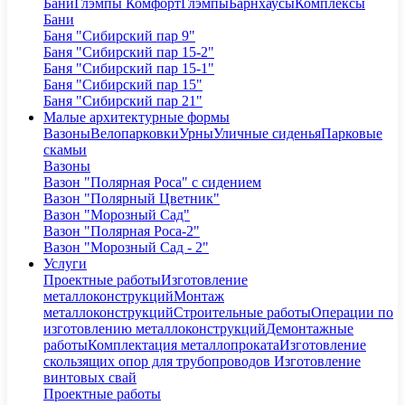
Бани
Глэмпы Комфорт
Глэмпы
Барнхаусы
Комплексы
Бани
Баня "Сибирский пар 9"
Баня "Сибирский пар 15-2"
Баня "Сибирский пар 15-1"
Баня "Сибирский пар 15"
Баня "Сибирский пар 21"
Малые архитектурные формы
Вазоны
Велопарковки
Урны
Уличные сиденья
Парковые
скамьи
Вазоны
Вазон "Полярная Роса" с сидением
Вазон "Полярный Цветник"
Вазон "Морозный Сад"
Вазон "Полярная Роса-2"
Вазон "Морозный Сад - 2"
Услуги
Проектные работы
Изготовление
металлоконструкций
Монтаж
металлоконструкций
Строительные работы
Операции по
изготовлению металлоконструкций
Демонтажные
работы
Комплектация металлопроката
Изготовление
скользящих опор для трубопроводов
Изготовление
винтовых свай
Проектные работы