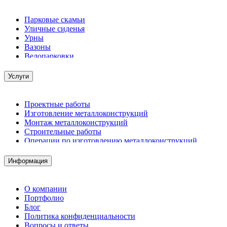
Парковые скамьи
Уличные сиденья
Урны
Вазоны
Велопарковки
Услуги
Проектные работы
Изготовление металлоконструкций
Монтаж металлоконструкций
Строительные работы
Операции по изготовлению металлоконструкций
Демонтажные работы
Комплектация металлопроката
Информация
Изготовление винтовых свай
Изготовление скользящих опор для трубопроводов
О компании
Портфолио
Блог
Политика конфиденциальности
Вопросы и ответы