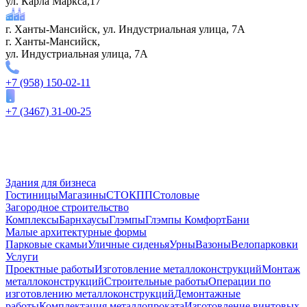
ул. Карла Маркса,17
г. Ханты-Мансийск, ул. Индустриальная улица, 7А
г. Ханты-Мансийск,
ул. Индустриальная улица, 7А
+7 (958) 150-02-11
+7 (3467) 31-00-25
Здания для бизнеса
Гостиницы
Магазины
СТО
КПП
Столовые
Загородное строительство
Комплексы
Барнхаусы
Глэмпы
Глэмпы Комфорт
Бани
Малые архитектурные формы
Парковые скамьи
Уличные сиденья
Урны
Вазоны
Велопарковки
Услуги
Проектные работы
Изготовление металлоконструкций
Монтаж
металлоконструкций
Строительные работы
Операции по
изготовлению металлоконструкций
Демонтажные
работы
Комплектация металлопроката
Изготовление винтовых