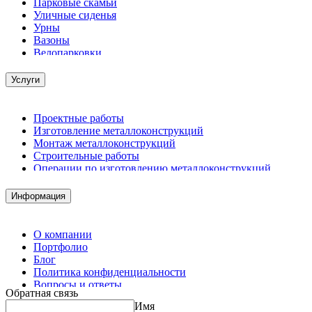
Парковые скамьи
Уличные сиденья
Урны
Вазоны
Велопарковки
Услуги
Проектные работы
Изготовление металлоконструкций
Монтаж металлоконструкций
Строительные работы
Операции по изготовлению металлоконструкций
Демонтажные работы
Комплектация металлопроката
Информация
Изготовление винтовых свай
Изготовление скользящих опор для трубопроводов
О компании
Портфолио
Блог
Политика конфиденциальности
Вопросы и ответы
Обратная связь
Контакты
Имя
Калькуляторы