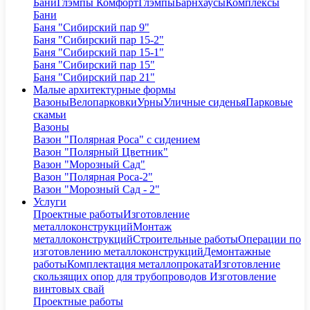
Бани
Глэмпы Комфорт
Глэмпы
Барнхаусы
Комплексы
Бани
Баня "Сибирский пар 9"
Баня "Сибирский пар 15-2"
Баня "Сибирский пар 15-1"
Баня "Сибирский пар 15"
Баня "Сибирский пар 21"
Малые архитектурные формы
Вазоны
Велопарковки
Урны
Уличные сиденья
Парковые
скамьи
Вазоны
Вазон "Полярная Роса" с сидением
Вазон "Полярный Цветник"
Вазон "Морозный Сад"
Вазон "Полярная Роса-2"
Вазон "Морозный Сад - 2"
Услуги
Проектные работы
Изготовление
металлоконструкций
Монтаж
металлоконструкций
Строительные работы
Операции по
изготовлению металлоконструкций
Демонтажные
работы
Комплектация металлопроката
Изготовление
скользящих опор для трубопроводов
Изготовление
винтовых свай
Проектные работы