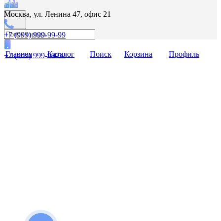
Москва, ул. Ленина 47, офис 21
+7 (999) 999-99-99
Главная
Каталог
Поиск
Корзина
Профиль
+7 (999) 999-99-99