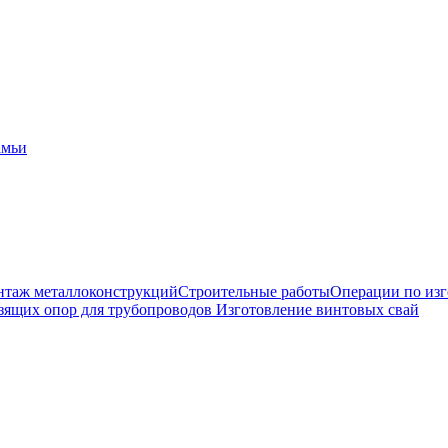
амьи
таж металлоконструкций
Строительные работы
Операции по из
зящих опор для трубопроводов
Изготовление винтовых свай