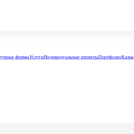
турные формы
Услуги
Индивидуальные проекты
Портфолио
Кальк