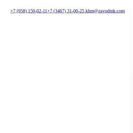
+7 (958) 150-02-11
+7 (3467) 31-00-25
khm@zavodmk.com