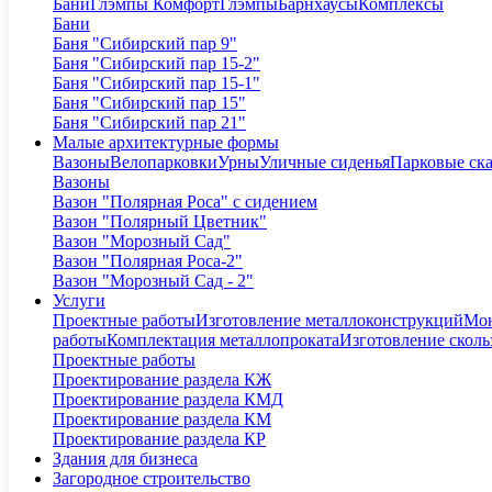
Бани
Глэмпы Комфорт
Глэмпы
Барнхаусы
Комплексы
Бани
Баня "Сибирский пар 9"
Баня "Сибирский пар 15-2"
Баня "Сибирский пар 15-1"
Баня "Сибирский пар 15"
Баня "Сибирский пар 21"
Малые архитектурные формы
Вазоны
Велопарковки
Урны
Уличные сиденья
Парковые ск
Вазоны
Вазон "Полярная Роса" с сидением
Вазон "Полярный Цветник"
Вазон "Морозный Сад"
Вазон "Полярная Роса-2"
Вазон "Морозный Сад - 2"
Услуги
Проектные работы
Изготовление металлоконструкций
Мон
работы
Комплектация металлопроката
Изготовление сколь
Проектные работы
Проектирование раздела КЖ
Проектирование раздела КМД
Проектирование раздела КМ
Проектирование раздела КР
Здания для бизнеса
Загородное строительство